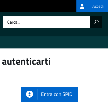
Login
Accedi
menu
Cerca...
 autenticarti
Entra con SPID