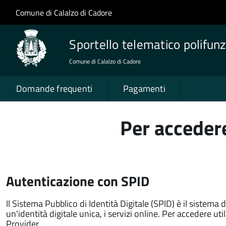
Salta al contenuto principale
Skip to site navigation
Comune di Calalzo di Cadore
Sportello telematico polifunz
Comune di Calalzo di Cadore
Domande frequenti
Pagamenti
Per accedere
Autenticazione con SPID
Il Sistema Pubblico di Identità Digitale (SPID) è il sistema 
un'identità digitale unica, i servizi online. Per accedere utili
Provider.