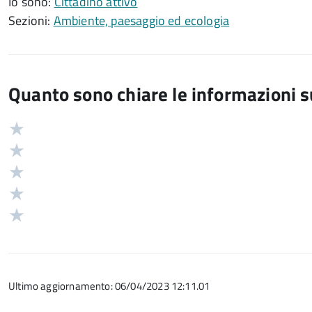
Io sono:
Cittadino attivo
Sezioni:
Ambiente, paesaggio ed ecologia
Quanto sono chiare le informazioni 
Valuta
Valutazione
5
Valuta
stelle
4
Valuta
su
stelle
3
Valuta
5
su
stelle
2
Valuta
5
su
stelle
1
5
su
stelle
5
su
Ultimo aggiornamento: 06/04/2023 12:11.01
5