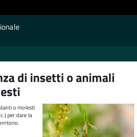
ionale
za di insetti o animali
esti
stanti o molesti
cc.) per dare la
rritorio.