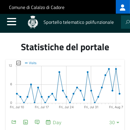
Log
Salta al contenuto principale
Skip to site navigation
Comune di Calalzo di Cadore
me
Sportello telematico polifunzionale
Statistiche del portale