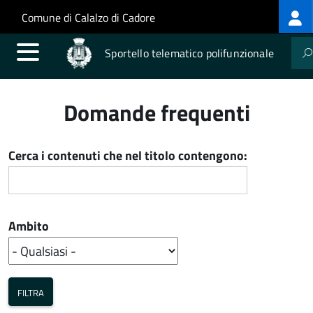
Log
Salta al contenuto principale
Skip to site navigation
Comune di Calalzo di Cadore
me
Sportello telematico polifunzionale
Domande frequenti
Cerca i contenuti che nel titolo contengono:
Ambito