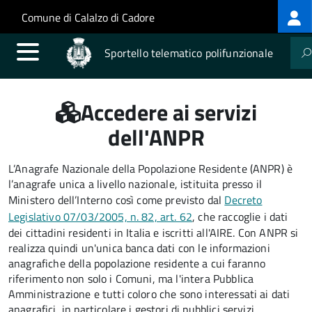
Log
Salta al contenuto principale
Skip to site navigation
Comune di Calalzo di Cadore
me
Sportello telematico polifunzionale
Accedere ai servizi
dell'ANPR
L’Anagrafe Nazionale della Popolazione Residente (ANPR) è
l’anagrafe unica a livello nazionale, istituita presso il
Ministero dell’Interno così come previsto dal
Decreto
Legislativo 07/03/2005, n. 82, art. 62
, che raccoglie i dati
dei cittadini residenti in Italia e iscritti all'AIRE. Con ANPR si
realizza quindi un'unica banca dati con le informazioni
anagrafiche della popolazione residente a cui faranno
riferimento non solo i Comuni, ma l'intera Pubblica
Amministrazione e tutti coloro che sono interessati ai dati
anagrafici, in particolare i gestori di pubblici servizi.