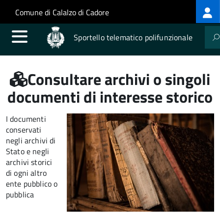
Log
Salta al contenuto principale
Skip to site navigation
Comune di Calalzo di Cadore
me
Sportello telematico polifunzionale
Consultare archivi o singoli
documenti di interesse storico
I documenti
conservati
negli archivi di
Stato e negli
archivi storici
di ogni altro
ente pubblico o
pubblica