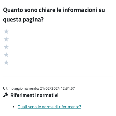
Quanto sono chiare le informazioni su
questa pagina?
Valuta
Valutazione
5
Valuta
stelle
4
Valuta
su
stelle
3
Valuta
5
su
stelle
2
Valuta
5
su
stelle
1
5
su
stelle
5
su
5
Ultimo aggiornamento: 21/02/2024 12:31.57
Riferimenti normativi
Quali sono le norme di riferimento?