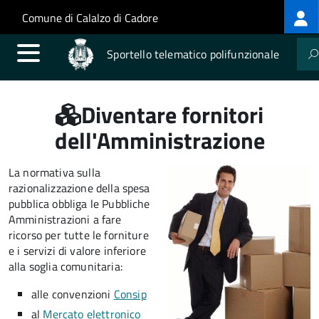
Log
Salta al contenuto principale
Skip to site navigation
Comune di Calalzo di Cadore
me
Sportello telematico polifunzionale
Diventare fornitori
dell'Amministrazione
La normativa sulla
razionalizzazione della spesa
pubblica obbliga le Pubbliche
Amministrazioni a fare
ricorso per tutte le forniture
e i servizi di valore inferiore
alla soglia comunitaria:
alle convenzioni
Consip
al
Mercato elettronico