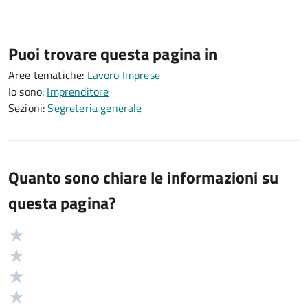
Puoi trovare questa pagina in
Aree tematiche:
Lavoro
Imprese
Io sono:
Imprenditore
Sezioni:
Segreteria generale
Quanto sono chiare le informazioni su
questa pagina?
Valuta
Valutazione
5
Valuta
stelle
4
Valuta
su
stelle
3
Valuta
5
su