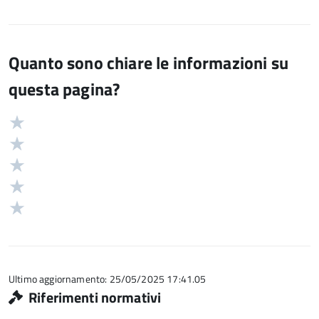
Quanto sono chiare le informazioni su
questa pagina?
Valuta
Valutazione
5
Valuta
stelle
4
Valuta
su
stelle
3
Valuta
5
su
stelle
2
Valuta
5
su
stelle
1
5
su
stelle
5
su
5
Ultimo aggiornamento: 25/05/2025 17:41.05
Riferimenti normativi