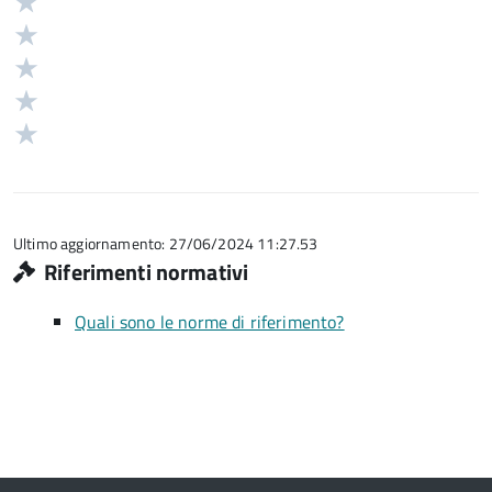
Valuta
Valutazione
5
Valuta
stelle
4
Valuta
su
stelle
3
Valuta
5
su
stelle
2
Valuta
5
su
stelle
1
5
su
stelle
5
su
5
Ultimo aggiornamento: 27/06/2024 11:27.53
Riferimenti normativi
Quali sono le norme di riferimento?