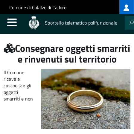
Log
Salta al contenuto principale
Skip to site navigation
Comune di Calalzo di Cadore
me
Sportello telematico polifunzionale
Consegnare oggetti smarriti
e rinvenuti sul territorio
Il Comune
riceve e
custodisce gli
oggetti
smarriti e non