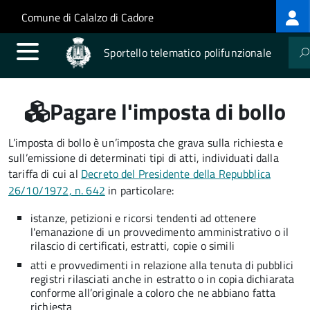
Log
Salta al contenuto principale
Skip to site navigation
Comune di Calalzo di Cadore
me
Sportello telematico polifunzionale
Pagare l'imposta di bollo
L’imposta di bollo è un’imposta che grava sulla richiesta e
sull’emissione di determinati tipi di atti, individuati dalla
tariffa di cui al
Decreto del Presidente della Repubblica
26/10/1972, n. 642
in particolare:
istanze, petizioni e ricorsi tendenti ad ottenere
l'emanazione di un provvedimento amministrativo o il
rilascio di certificati, estratti, copie o simili
atti e provvedimenti in relazione alla tenuta di pubblici
registri rilasciati anche in estratto o in copia dichiarata
conforme all’originale a coloro che ne abbiano fatta
richiesta