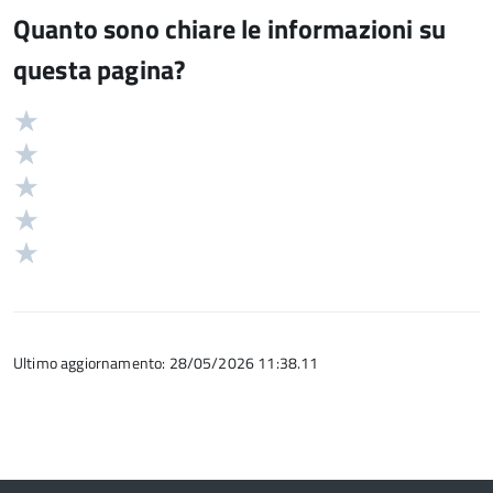
Quanto sono chiare le informazioni su
questa pagina?
Valuta
Valutazione
5
Valuta
stelle
4
Valuta
su
stelle
3
Valuta
5
su
stelle
2
Valuta
5
su
stelle
1
5
su
stelle
5
su
5
Ultimo aggiornamento: 28/05/2026 11:38.11