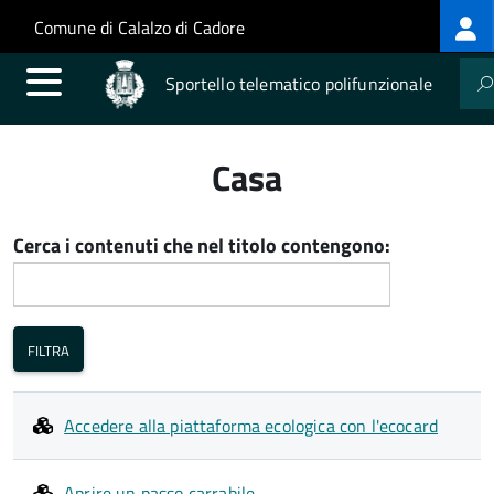
Log
Salta al contenuto principale
Skip to site navigation
Comune di Calalzo di Cadore
me
Sportello telematico polifunzionale
Casa
Cerca i contenuti che nel titolo contengono:
Accedere alla piattaforma ecologica con l'ecocard
Aprire un passo carrabile