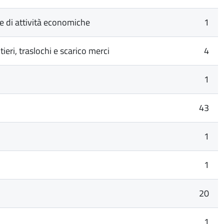
te di attività economiche
1
eri, traslochi e scarico merci
4
1
43
1
1
20
1