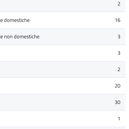
2
enze domestiche
16
enze non domestiche
3
3
2
20
30
1