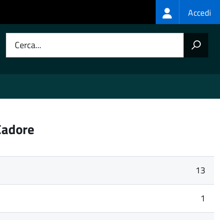
Login
Accedi
menu
Cerca...
Cadore
13
1