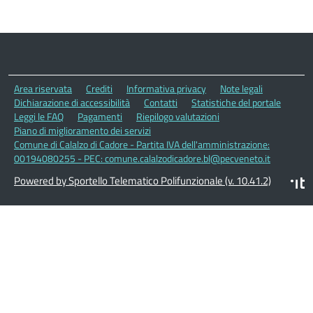
Area riservata
Crediti
Informativa privacy
Note legali
Dichiarazione di accessibilità
Contatti
Statistiche del portale
Leggi le FAQ
Pagamenti
Riepilogo valutazioni
Piano di miglioramento dei servizi
Comune di Calalzo di Cadore - Partita IVA dell'amministrazione:
00194080255 - PEC: comune.calalzodicadore.bl@pecveneto.it
Powered by Sportello Telematico Polifunzionale (v. 10.41.2)