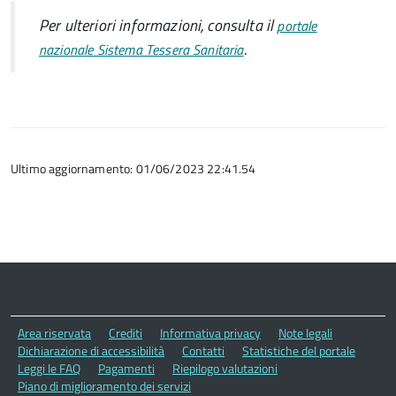
Per ulteriori informazioni, consulta il
portale
.
nazionale Sistema Tessera Sanitaria
Ultimo aggiornamento: 01/06/2023 22:41.54
Area riservata
Crediti
Informativa privacy
Note legali
Dichiarazione di accessibilità
Contatti
Statistiche del portale
Leggi le FAQ
Pagamenti
Riepilogo valutazioni
Piano di miglioramento dei servizi