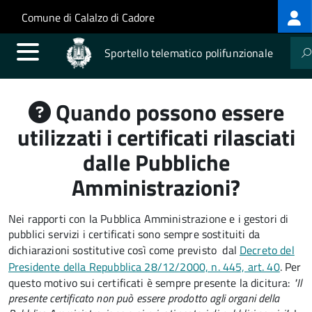
Log
Salta al contenuto principale
Skip to site navigation
Comune di Calalzo di Cadore
me
Sportello telematico polifunzionale
Quando possono essere
utilizzati i certificati rilasciati
dalle Pubbliche
Amministrazioni?
Nei rapporti con la Pubblica Amministrazione e i gestori di
pubblici servizi i certificati sono sempre sostituiti da
dichiarazioni sostitutive così come previsto dal
Decreto del
Presidente della Repubblica 28/12/2000, n. 445, art. 40
. Per
questo motivo sui certificati è sempre presente la dicitura:
"Il
presente certificato non può essere prodotto agli organi della