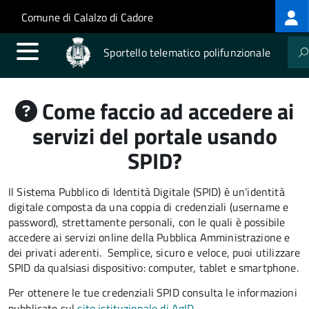
Log
Salta al contenuto principale
Skip to site navigation
Comune di Calalzo di Cadore
me
Sportello telematico polifunzionale
Come faccio ad accedere ai
servizi del portale usando
SPID?
Il Sistema Pubblico di Identità Digitale (SPID) è un’identità
digitale composta da una coppia di credenziali (username e
password), strettamente personali, con le quali è possibile
accedere ai servizi online della Pubblica Amministrazione e
dei privati aderenti. Semplice, sicuro e veloce, puoi utilizzare
SPID da qualsiasi dispositivo: computer, tablet e smartphone.
Per ottenere le tue credenziali SPID consulta le informazioni
pubblicate sul
sito istituzionale di AgID
.