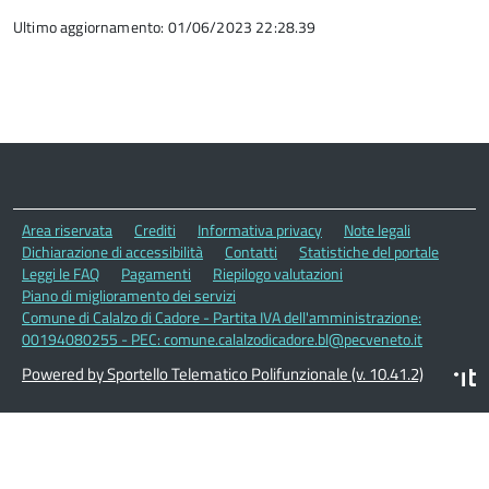
Ultimo aggiornamento: 01/06/2023 22:28.39
Area riservata
Crediti
Informativa privacy
Note legali
Dichiarazione di accessibilità
Contatti
Statistiche del portale
Leggi le FAQ
Pagamenti
Riepilogo valutazioni
Piano di miglioramento dei servizi
Comune di Calalzo di Cadore - Partita IVA dell'amministrazione:
00194080255 - PEC: comune.calalzodicadore.bl@pecveneto.it
Powered by Sportello Telematico Polifunzionale (v. 10.41.2)