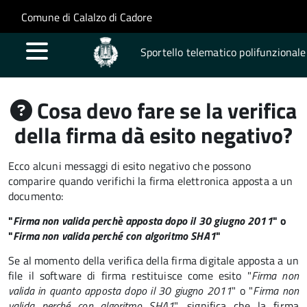
Salta al contenuto principale
Skip to site navigation
Comune di Calalzo di Cadore
Sportello telematico polifunzionale
Cosa devo fare se la verifica
della firma dà esito negativo?
Ecco alcuni messaggi di esito negativo che possono
comparire quando verifichi la firma elettronica apposta a un
documento:
"
Firma non valida perchè apposta dopo il 30 giugno 2011
" o
"
Firma non valida perché con algoritmo SHA1
"
Se al momento della verifica della firma digitale apposta a un
file il software di firma restituisce come esito "
Firma non
valida in quanto apposta dopo il 30 giugno 2011
" o "
Firma non
valida perché con algoritmo SHA1
", significa che la firma