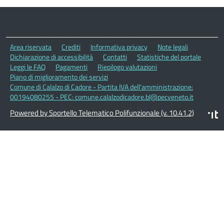
Area riservata
Crediti
Informativa privacy
Note legali
Dichiarazione di accessibilità
Contatti
Statistiche del portale
Leggi le FAQ
Pagamenti
Riepilogo valutazioni
Piano di miglioramento dei servizi
Comune di Calalzo di Cadore - Partita IVA dell'amministrazione:
00194080255 - PEC: comune.calalzodicadore.bl@pecveneto.it
Powered by Sportello Telematico Polifunzionale (v. 10.41.2)