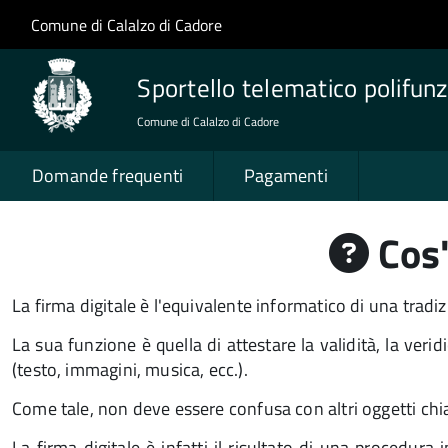
Salta al contenuto principale
Skip to site navigation
Comune di Calalzo di Cadore
Sportello telematico polifunz
Comune di Calalzo di Cadore
Domande frequenti
Pagamenti
Cos'
La firma digitale è l'equivalente informatico di una tradi
La sua funzione è quella di attestare la validità, la ver
(testo, immagini, musica, ecc.).
Come tale, non deve essere confusa con altri oggetti ch
La firma digitale è infatti il risultato di una procedur