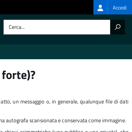
Login
Accedi
menu
Cerca...
 forte)?
 atto, un messaggio o, in generale, qualunque file di dati
firma autografa scansionata e conservata come immagine.
a a chiavi asimmetriche (una pubblica e una privata), che