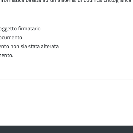
 soggetto firmatario
 documento
nto non sia stata alterata
mento.