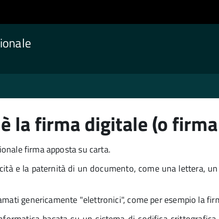
ionale
è la firma digitale (o firma
zionale firma apposta su carta.
idicità e la paternità di un documento, come una lettera, un
iamati genericamente "elettronici", come per esempio la 
a informatica basata su un sistema di codifica crittografic