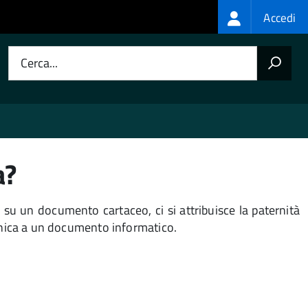
Login
Accedi
menu
Cerca...
a?
 su un documento cartaceo, ci si attribuisce la paternità
onica a un documento informatico.