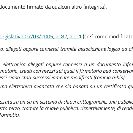
 documento firmato da qualcun altro (integrità).
legislativo 07/03/2005, n. 82, art. 1
(così come modificat
a, allegati oppure connessi tramite associazione logica ad alt
a elettronica allegati oppure connessi a un documento infor
tario, creati con mezzi sui quali il firmatario può conservare 
stessi siano stati successivamente modificati (comma q-bis)
firma elettronica avanzata che sia basata su un certificato qu
basata su un su un sistema di chiavi crittografiche, una pubblica
tto terzo, tramite la chiave pubblica, rispettivamente, di rende
ormatici.