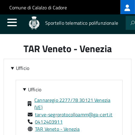
Log
Salta al contenuto principale
Skip to site navigation
Comune di Calalzo di Cadore
me
Sportello telematico polifunzionale
TAR Veneto - Venezia
Ufficio
Ufficio
Cannaregio 2277/78 30121 Venezia
(VE)
tarve-segrprotocolloamm@ga-cert.it
0412403911
TAR Veneto - Venezia