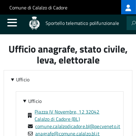
Log
Salta al contenuto principale
Skip to site navigation
Comune di Calalzo di Cadore
me
Sportello telematico polifunzionale
Ufficio anagrafe, stato civile,
leva, elettorale
Ufficio
Ufficio
Piazza IV Novembre, 12 32042
Calalzo di Cadore (BL)
comune.calalzodicadore.bl@pecveneto.it
anagrafe@comune.calalzo.bl.it