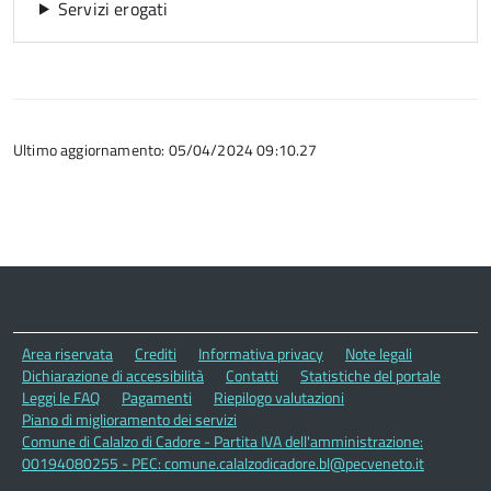
Servizi erogati
Ultimo aggiornamento: 05/04/2024 09:10.27
Area riservata
Crediti
Informativa privacy
Note legali
Dichiarazione di accessibilità
Contatti
Statistiche del portale
Leggi le FAQ
Pagamenti
Riepilogo valutazioni
Piano di miglioramento dei servizi
Comune di Calalzo di Cadore - Partita IVA dell'amministrazione:
00194080255 - PEC: comune.calalzodicadore.bl@pecveneto.it