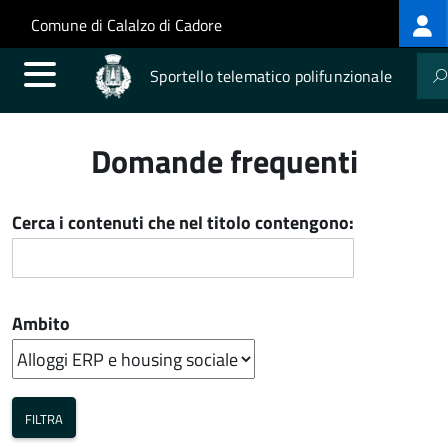
Log
Salta al contenuto principale
Skip to site navigation
Comune di Calalzo di Cadore
me
Sportello telematico polifunzionale
Domande frequenti
Cerca i contenuti che nel titolo contengono:
Ambito