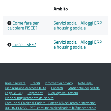
Ambito
Come fare per
Servizi sociali
,
Alloggi ERP
calcolare l'ISEE?
e housing sociale
Servizi sociali
,
Alloggi ERP
Cos'è l'ISEE?
e housing sociale
Area riservata
Crediti
Informativa privacy
Note legali
Dichiarazione di accessibilità
Contatti
Statistiche del portale
Leggi le FAQ
Pagamenti
Riepilogo valutazioni
Piano di miglioramento dei servizi
Comune di Calalzo di Cadore - Partita IVA dell'amministrazione:
00194080255 - PEC: comune.calalzodicadore.bl@pecveneto.it