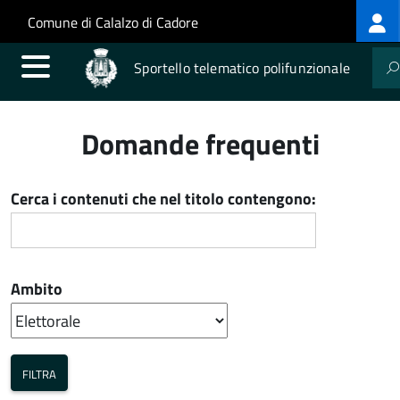
Log
Salta al contenuto principale
Skip to site navigation
Comune di Calalzo di Cadore
me
Sportello telematico polifunzionale
Domande frequenti
Cerca i contenuti che nel titolo contengono:
Ambito