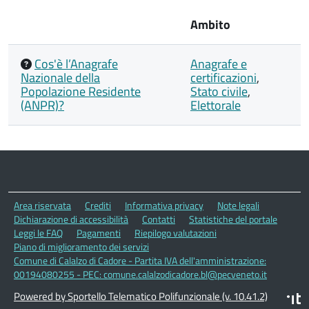
Ambito
Cos'è l’Anagrafe
Anagrafe e
Nazionale della
certificazioni
,
Popolazione Residente
Stato civile
,
(ANPR)?
Elettorale
Area riservata
Crediti
Informativa privacy
Note legali
Dichiarazione di accessibilità
Contatti
Statistiche del portale
Leggi le FAQ
Pagamenti
Riepilogo valutazioni
Piano di miglioramento dei servizi
Comune di Calalzo di Cadore - Partita IVA dell'amministrazione:
00194080255 - PEC: comune.calalzodicadore.bl@pecveneto.it
Powered by Sportello Telematico Polifunzionale (v. 10.41.2)