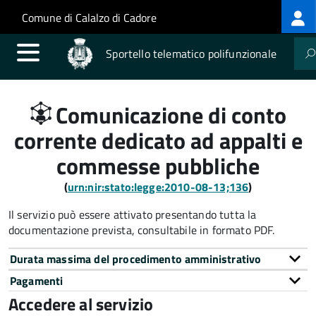
Log
Salta al contenuto principale
Skip to site navigation
Comune di Calalzo di Cadore
me
Sportello telematico polifunzionale
Comunicazione di conto
corrente dedicato ad appalti e
commesse pubbliche
(
urn:nir:stato:legge:2010-08-13;136
)
Il servizio può essere attivato presentando tutta la
documentazione prevista, consultabile in formato PDF.
Durata massima del procedimento amministrativo
Pagamenti
Accedere al servizio