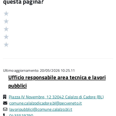
questa pagina?
Valuta
Valutazione
5
Valuta
stelle
4
Valuta
su
stelle
3
Valuta
5
su
stelle
2
Valuta
5
su
stelle
1
5
su
stelle
5
su
5
Ultimo aggiornamento: 20/05/2026 10:25.11
Ufficio responsabile area tecnica e lavori
pubblici
Piazza IV Novembre, 12 32042 Calalzo di Cadore (BL)
comune.calalzodicadore.bl@pecveneto.it
lavoripubblici@comune.calalzo.bl.it
0435519790