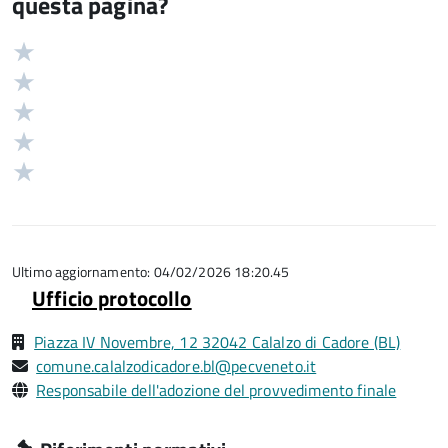
questa pagina?
Valuta
Valutazione
5
Valuta
stelle
4
Valuta
su
stelle
3
Valuta
5
su
stelle
2
Valuta
5
su
stelle
1
5
su
stelle
5
su
5
Ultimo aggiornamento: 04/02/2026 18:20.45
Ufficio protocollo
Piazza IV Novembre, 12 32042 Calalzo di Cadore (BL)
comune.calalzodicadore.bl@pecveneto.it
Responsabile dell'adozione del provvedimento finale