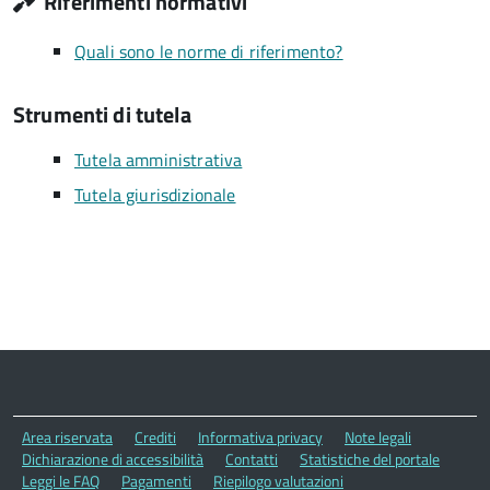
Riferimenti normativi
Quali sono le norme di riferimento?
Strumenti di tutela
Tutela amministrativa
Tutela giurisdizionale
Area riservata
Crediti
Informativa privacy
Note legali
Dichiarazione di accessibilità
Contatti
Statistiche del portale
Leggi le FAQ
Pagamenti
Riepilogo valutazioni