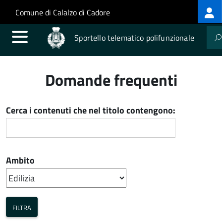
Log
Salta al contenuto principale
Skip to site navigation
Comune di Calalzo di Cadore
me
Sportello telematico polifunzionale
Domande frequenti
Cerca i contenuti che nel titolo contengono:
Ambito