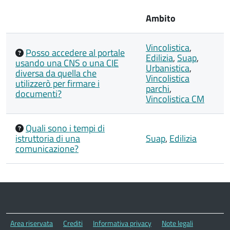
Ambito
Vincolistica
,
Posso accedere al portale
Edilizia
,
Suap
,
usando una CNS o una CIE
Urbanistica
,
diversa da quella che
Vincolistica
utilizzerò per firmare i
parchi
,
documenti?
Vincolistica CM
Quali sono i tempi di
istruttoria di una
Suap
,
Edilizia
comunicazione?
Area riservata
Crediti
Informativa privacy
Note legali