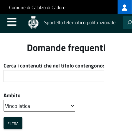
Log
Salta al contenuto principale
Skip to site navigation
Comune di Calalzo di Cadore
me
Sportello telematico polifunzionale
Domande frequenti
Cerca i contenuti che nel titolo contengono:
Ambito