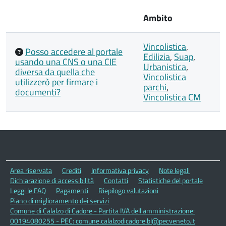
Ambito
Vincolistica
,
Posso accedere al portale
Edilizia
,
Suap
,
usando una CNS o una CIE
Urbanistica
,
diversa da quella che
Vincolistica
utilizzerò per firmare i
parchi
,
documenti?
Vincolistica CM
Area riservata
Crediti
Informativa privacy
Note legali
Dichiarazione di accessibilità
Contatti
Statistiche del portale
Leggi le FAQ
Pagamenti
Riepilogo valutazioni
Piano di miglioramento dei servizi
Comune di Calalzo di Cadore - Partita IVA dell'amministrazione:
00194080255 - PEC: comune.calalzodicadore.bl@pecveneto.it