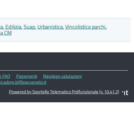
ca
,
Edilizia
,
Suap
,
Urbanistica
,
Vincolistica parchi
,
ica CM
le FAQ
Pagamenti
Riepilogo valutazioni
dicadore.bl@pecveneto.it
Powered by Sportello Telematico Polifunzionale (v. 10.41.2)