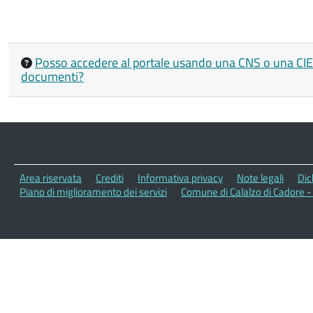
Posso accedere al portale usando una CNS o una CIE di
documenti?
Area riservata
Crediti
Informativa privacy
Note legali
Dic
Piano di miglioramento dei servizi
Comune di Calalzo di Cadore 