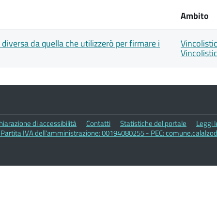
Ambito
versa da quella che utilizzerò per firmare i
Vincolisti
Vincolist
hiarazione di accessibilità
Contatti
Statistiche del portale
Leggi 
- Partita IVA dell'amministrazione: 00194080255 - PEC: comune.calalzo