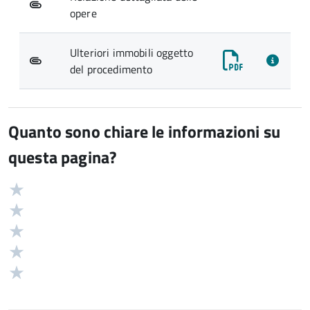
opere
Ulteriori immobili oggetto
del procedimento
Quanto sono chiare le informazioni su
questa pagina?
Valuta
Valutazione
5
Valuta
stelle
4
Valuta
su
stelle
3
Valuta
5
su
stelle
2
Valuta
5
su
stelle
1
5
su
stelle