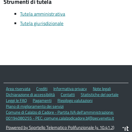
Strumenti di tutela
Tutela amministrativa
Tutela giurisdizionale
Area riservata
Crediti
Informativa privacy
Note legali
Dichiarazione di accessibilità
Contatti
Statistiche del portale
Leggi le FAQ
Pagamenti
Riepilogo valutazioni
Piano di miglioramento dei servizi
Comune di Calalzo di Cadore - Partita IVA dell'amministrazione:
00194080255 - PEC: comune.calalzodicadore.bl@pecveneto.it
Powered by Sportello Telematico Polifunzionale (v. 10.41.2)