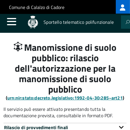
Log
Salta al contenuto principale
Skip to site navigation
Comune di Calalzo di Cadore
me
Sportello telematico polifunzionale
Manomissione di suolo
pubblico: rilascio
dell'autorizzazione per la
manomissione di suolo
pubblico
(
urn:nir:stato:decreto.legislativo:1992-04-30;285~art21
)
Il servizio può essere attivato presentando tutta la
documentazione prevista, consultabile in formato PDF.
Rilascio di provvedimenti finali